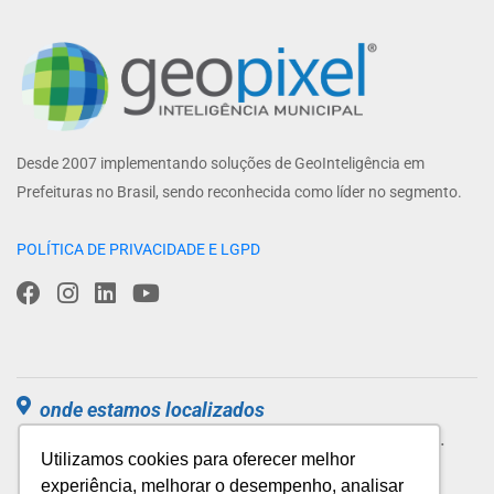
Desde 2007 implementando soluções de GeoInteligência em
Prefeituras no Brasil, sendo reconhecida como líder no segmento.
POLÍTICA DE PRIVACIDADE E LGPD
onde estamos localizados
Parque Tecnológico de São José dos Campos.
Utilizamos cookies para oferecer melhor
Estrada Dr Altino Bondensan, 500, Sl 1.304,
experiência, melhorar o desempenho, analisar