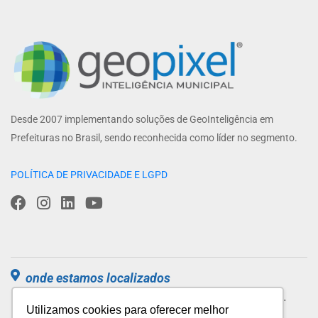
Desde 2007 implementando soluções de GeoInteligência em
Prefeituras no Brasil, sendo reconhecida como líder no segmento.
POLÍTICA DE PRIVACIDADE E LGPD
onde estamos localizados
Parque Tecnológico de São José dos Campos.
Utilizamos cookies para oferecer melhor
Estrada Dr Altino Bondensan, 500, Sl 1.304,