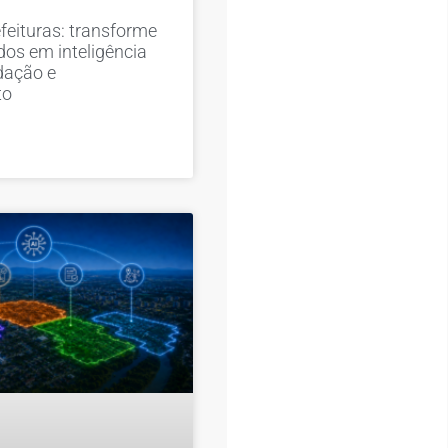
feituras: transforme
os em inteligência
dação e
to