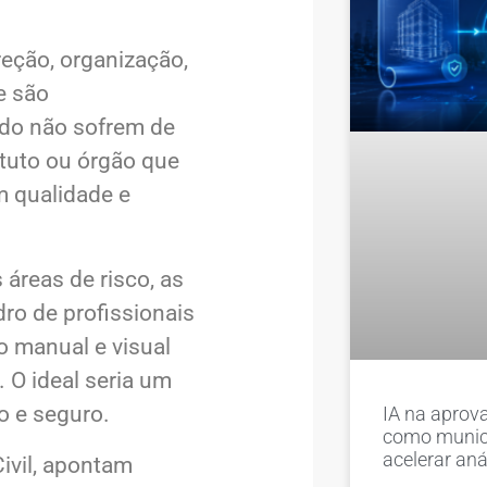
eção, organização,
e são
ndo não sofrem de
tuto ou órgão que
 qualidade e
áreas de risco, as
ro de profissionais
o manual e visual
 O ideal seria um
o e seguro.
IA na aprova
como munic
acelerar aná
ivil, apontam