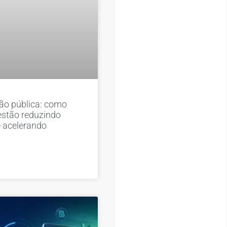
tão pública: como
estão reduzindo
e acelerando