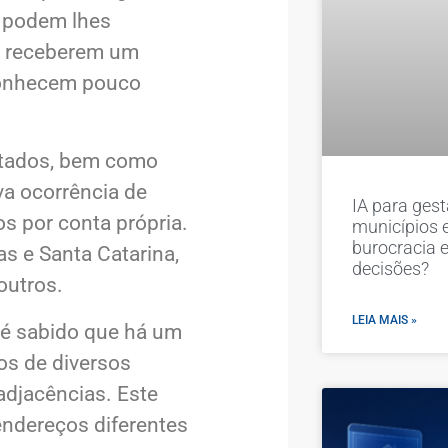
e podem lhes
o receberem um
 conhecem pouco
Estados, bem como
va ocorrência de
IA para ges
s por conta própria.
municípios 
burocracia 
s e Santa Catarina,
decisões?
outros.
LEIA MAIS »
 é sabido que há um
os de diversos
adjacências. Este
endereços diferentes