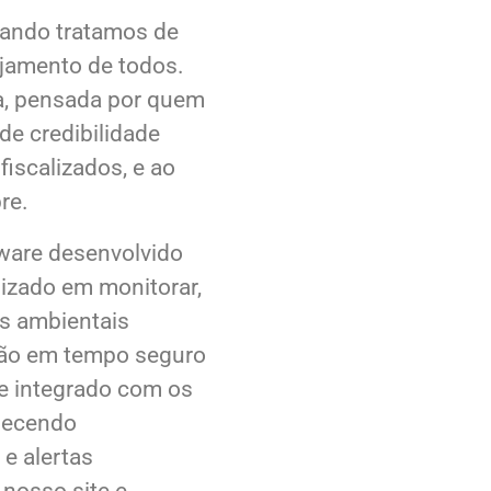
uando tratamos de
gajamento de todos.
da, pensada por quem
de credibilidade
iscalizados, e ao
re.
ware desenvolvido
izado em monitorar,
os ambientais
são em tempo seguro
te integrado com os
rnecendo
e alertas
nosso site e