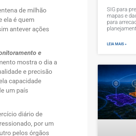
SIG para pre
entena de milhão
mapas e dad
e ela é quem
para arreca
ssim antever ações
planejamen
LEIA MAIS »
onitoramento e
mento mostra o dia a
ualidade e precisão
pela capacidade
de um país
rcício diário de
pressionado, por um
utro pelos órgãos