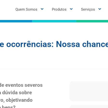
Quem Somos
Produtos
Serviços
e ocorrências: Nossa chance
 de eventos severos
a dúvida sobre
o, objetivando
e bens?